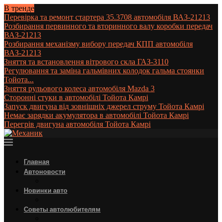
В тренде
Перевірка та ремонт стартера 35.3708 автомобіля ВАЗ-21213
Розбирання первинного та вторинного валу коробки передач
ВАЗ-21213
Розбирання механізму вибору передач КПП автомобіля
ВАЗ-21213
Зняття та встановлення вітрового скла ГАЗ-3110
Регулювання та заміна гальмівних колодок гальма стоянки
Тойота...
Зняття рульового колеса автомобіля Mazda 3
Сторонні стуки в автомобілі Тойота Камрі
Запуск двигуна від зовнішніх джерел струму Тойота Камрі
Немає зарядки акумулятора в автомобілі Тойота Камрі
Перегрів двигуна автомобіля Тойота Камрі
Главная
Автоновости
Новинки авто
Советы автолюбителям