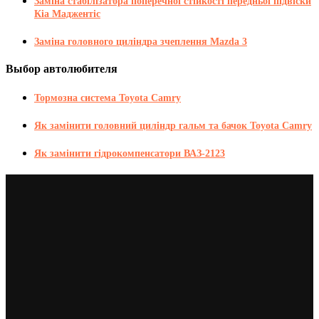
Заміна стабілізатора поперечної стійкості передньої підвіски
Кіа Маджентіс
Заміна головного циліндра зчеплення Mazda 3
Выбор автолюбителя
Тормозна система Toyota Camry
Як замінити головний циліндр гальм та бачок Toyota Camry
Як замінити гідрокомпенсатори ВАЗ-2123