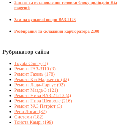
Зняття та встановлення головки блоку циліндрів Kia
magentis
Заміна кульової опори ВАЗ-2123
Розбирання та складання карбюратора 2108
Рубрикатор сайта
Toyota Camry
(1)
Ремонт ГАЗ-3110
(3)
Ремонт Газель
(178)
Ремонт Кіа Маджентіс
(42)
Ремонт Лада-Ларгус
(92)
Ремонт Мазда-3
(121)
Ремонт Нива ВАЗ-21213
(4)
Ремонт Нива Шевроле
(216)
Ремонт УАЗ Патріот
(3)
Рено Логан
(87)
Системи
(182)
Тойота Камрі
(199)