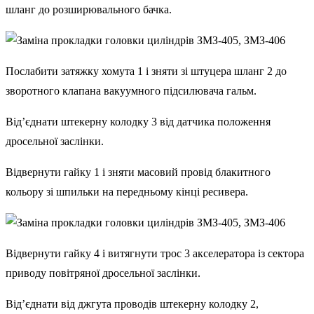
шланг до розширювального бачка.
Послабити затяжку хомута 1 і зняти зі штуцера шланг 2 до
зворотного клапана вакуумного підсилювача гальм.
Від’єднати штекерну колодку 3 від датчика положення
дросельної заслінки.
Відвернути гайку 1 і зняти масовий провід блакитного
кольору зі шпильки на передньому кінці ресивера.
Відвернути гайку 4 і витягнути трос 3 акселератора із сектора
приводу повітряної дросельної заслінки.
Від’єднати від джгута проводів штекерну колодку 2,