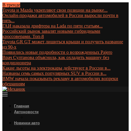
В тренде
Toyota и Mazda укрепляют свои позиции на рынке...
Онлайн-продажи автомобилей в России выросли почти в
пять...
ГАИ наказала дрифтера на Lada по пяти статьям...
Российский рынок завалят новыми гибридными
кроссоверами. Топ-8
Toyota GR GT может лишиться крыши и получить название
из 90-х
Появились новые подробности о возрожденных Pajero
Врач Султанова объяснила, как охладить машину без
кондиционера
Какие льготы на электрокары действуют в России в...
Названы семь самых популярных SUV в России в...
BMW начала показывать рекламу в автомобилях вопреки
обещаниям
Главная
Автоновости
Новинки авто