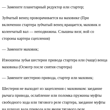
— Замените планетарный редуктор или стартер;
Зубчатый венец проворачивается на маховике (При
включении стартера зубчатый венец вращается, маховик и
коленчатый вал — неподвижны. Слышны визг, вой со
стороны картера сцепления)
— Замените маховик;
Изношены зубья шестерни привода стартера или (чаще) венца
маховика (Осмотр после снятия стартера)
— Замените шестерню привода, стартер или маховик;
Шестерня не выходит из зацепления с маховиком: заедание
рычага привода, ослабление или поломка пружины муфты
свободного хода или тягового реле стартера, заедание муфты
на шлицах вала привода или якоря тягового реле,