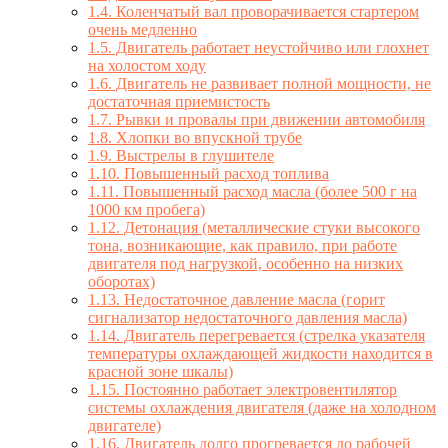
1.4.
Коленчатый вал проворачивается стартером
очень медленно
1.5.
Двигатель работает неустойчиво или глохнет
на холостом ходу
1.6.
Двигатель не развивает полной мощности, не
достаточная приемистость
1.7.
Рывки и провалы при движении автомобиля
1.8.
Хлопки во впускной трубе
1.9.
Выстрелы в глушителе
1.10.
Повышенный расход топлива
1.11.
Повышенный расход масла (более 500 г на
1000 км пробега)
1.12.
Детонация (металлические стуки высокого
тона, возникающие, как правило, при работе
двигателя под нагрузкой, особенно на низких
оборотах)
1.13.
Недостаточное давление масла (горит
сигнализатор недостаточного давления масла)
1.14.
Двигатель перегревается (стрелка указателя
температуры охлаждающей жидкости находится в
красной зоне шкалы)
1.15.
Постоянно работает электровентилятор
системы охлаждения двигателя (даже на холодном
двигателе)
1.16.
Двигатель долго прогревается до рабочей