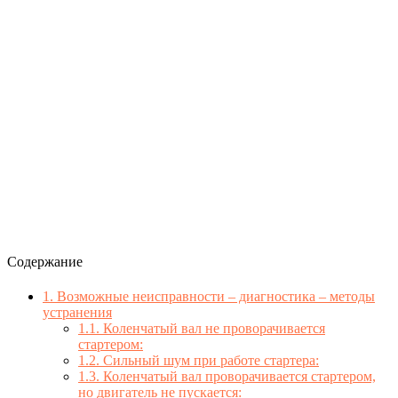
Содержание
1.
Возможные неисправности – диагностика – методы
устранения
1.1.
Коленчатый вал не проворачивается
стартером:
1.2.
Сильный шум при работе стартера:
1.3.
Коленчатый вал проворачивается стартером,
но двигатель не пускается: