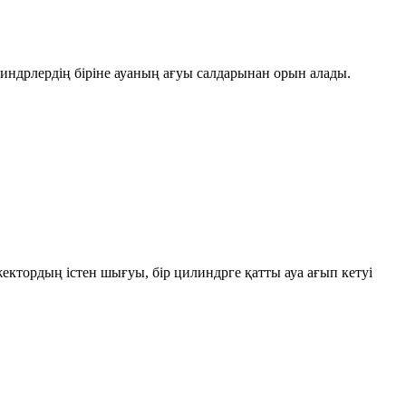
ндрлердің біріне ауаның ағуы салдарынан орын алады.
тордың істен шығуы, бір цилиндрге қатты ауа ағып кетуі