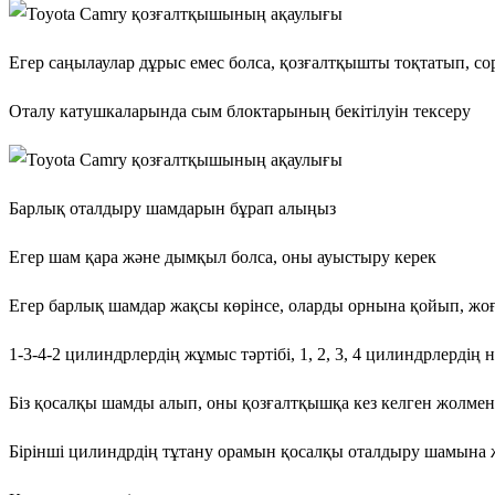
Егер саңылаулар дұрыс емес болса, қозғалтқышты тоқтатып, 
Оталу катушкаларында сым блоктарының бекітілуін тексеру
Барлық оталдыру шамдарын бұрап алыңыз
Егер шам қара және дымқыл болса, оны ауыстыру керек
Егер барлық шамдар жақсы көрінсе, оларды орнына қойып, жо
1-3-4-2 цилиндрлердің жұмыс тәртібі, 1, 2, 3, 4 цилиндрлердің
Біз қосалқы шамды алып, оны қозғалтқышқа кез келген жолмен 
Бірінші цилиндрдің тұтану орамын қосалқы оталдыру шамына