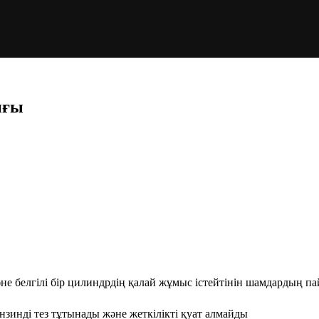
ығы
не белгілі бір цилиндрдің қалай жұмыс істейтінін шамдардың 
ензинді тез тұтынады және жеткілікті қуат алмайды