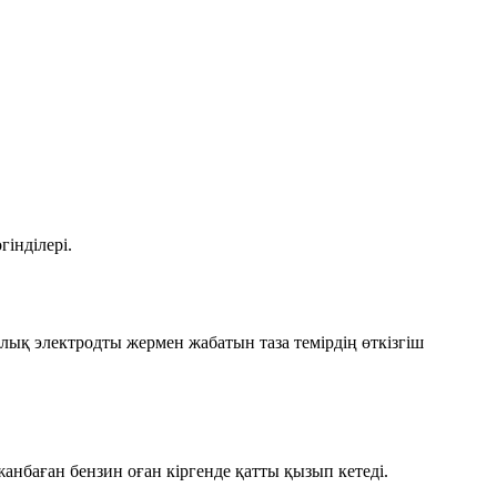
інділері.
ық электродты жермен жабатын таза темірдің өткізгіш
нбаған бензин оған кіргенде қатты қызып кетеді.