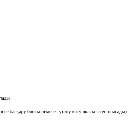
ылады
песе басқару блогы немесе тұтану катушкасы істен шығады)