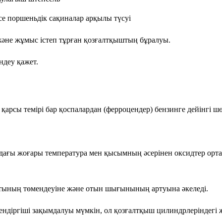
е поршеньдік сақиналар арқылы түсуі
 және жұмыс істеп тұрған қозғалтқыштың бұралуы.
деу қажет.
арсы темірі бар қоспалардан (ферроцендер) бензинге дейінгі шөг
ағы жоғары температура мен қысымның әсерінен оксидтер ортал
атының төмендеуіне және отын шығынының артуына әкеледі.
ндіргіші зақымдалуы мүмкін, ол қозғалтқыш цилиндрлеріндегі жа