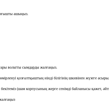
сорғышты ашыңыз.
ғары вольтты сымдарды жалғаңыз.
 нөмірленуі қозғалтқыштың иінді білігінің шкивінен жүзеге асыр
бекітеміз (шам корпусының жерге сенімді байланысы қажет, әйт
 жалғаңыз