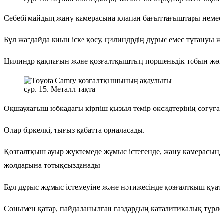
Себебі майдың жану камерасына клапан бағыттағыштары немес
Бұл жағдайда қиын іске қосу, цилиндрдің дұрыс емес тұтануы
Цилиндр қақпағын және қозғалтқыштың поршеньдік тобын жөн
сур. 15. Металл тақта
Оқшаулағыш юбкадағы кірпіш қызыл темір оксидтерінің соғуға қ
Олар біркелкі, тығыз қабатта орналасады.
Қозғалтқыш ауыр жүктемеде жұмыс істегенде, жану камерасынд
жолдарына тотықсызданады
Бұл дұрыс жұмыс істемеуіне және нәтижесінде қозғалтқыш қу
Сонымен қатар, пайдаланылған газдардың каталитикалық түрле