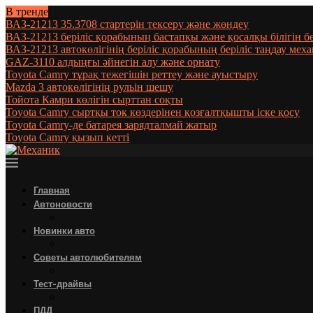
В тренде
ВАЗ-21213 35.3708 стартерін тексеру және жөндеу
ВАЗ-21213 беріліс қорабының бастапқы және қосалқы білігін 
ВАЗ-21213 автокөлігінің беріліс қорабының беріліс таңдау мех
GAZ-3110 алдыңғы әйнегін алу және орнату
Toyota Camry тұрақ тежегішін реттеу және ауыстыру
Mazda 3 автокөлігінің рульін шешу
Тойота Камри көлігін сырттан соқты
Toyota Camry сыртқы ток көздерінен қозғалтқышты іске қосу
Toyota Camry-де батарея зарядталмай жатыр
Toyota Camry қызып кетті
Главная
Автоновости
Новинки авто
Советы автолюбителям
Тест-драйвы
ПДД