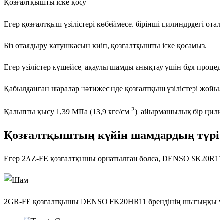
Қозғалтқышты іске қосу
Егер қозғалтқыш үзілістері көбеймесе, бірінші цилиндрдегі о
Біз оталдыру катушкасын киіп, қозғалтқышты іске қосамыз.
Егер үзілістер күшейсе, ақаулы шамды анықтау үшін бұл проц
Қабылданған шаралар нәтижесінде қозғалтқыш үзілістері жойы
2
Қалыпты қысу 1,39 МПа (13,9 кгс/см
), айырмашылық бір цили
Қозғалтқыштың күйін шамдардың түрі
Егер 2AZ-FE қозғалтқышы орнатылған болса, DENSO SK20R1
2GR-FE қозғалтқышы DENSO FK20HR11 брендінің шығыңқы ұ