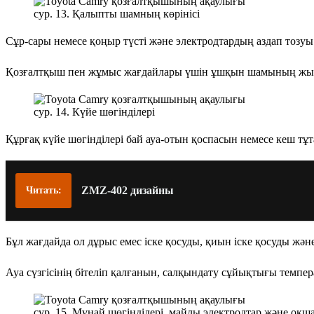
сур. 13. Қалыпты шамның көрінісі
Сұр-сары немесе қоңыр түсті және электродтардың аздап тозуы
Қозғалтқыш пен жұмыс жағдайлары үшін ұшқын шамының жылу 
сур. 14. Күйе шөгінділері
Құрғақ күйе шөгінділері бай ауа-отын қоспасын немесе кеш тұт
ZMZ-402 дизайны
Читать:
Бұл жағдайда ол дұрыс емес іске қосуды, қиын іске қосуды ж
Ауа сүзгісінің бітеліп қалғанын, салқындату сұйықтығы тем
сур. 15. Мұнай шөгінділері, майлы электродтар және оқ