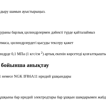
талдыру шамын ауыстырыңыз.
едураны барлық цилиндрлермен дәйекті түрде қайталаймыз
лмаса, цилиндрлердегі қысуды тексеру қажет
2
ндрде 0,1 МПа (1 кгс/см
) артық екенін көрсетеді қозғалтқышты
 бойынша анықтау
1 немесе NGK IFR6A11 иридий ұшқындары
шқыны бар иридий электродтары бар ұшқын шамдарымен жабд