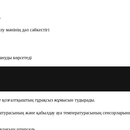
.
мәнінің дәл сәйкестігі
ануды көрсетеді
әне қозғалтқыштың тұрақсыз жұмысын тудырады.
пературасының және қабылдау ауа температурасының сенсорлар
шаулағыш штепсель