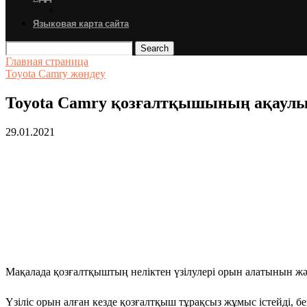
Языковая карта сайта
Search
Главная страница
Toyota Camry жөндеу
Toyota Camry қозғалтқышының ақаул
29.01.2021
Мақалада қозғалтқыштың неліктен үзілулері орын алатынын жә
Үзіліс орын алған кезде қозғалтқыш тұрақсыз жұмыс істейді, б