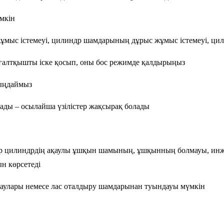
үмкін
ұмыс істемеуі, цилиндр шамдарының дұрыс жұмыс істемеуі, цили
ғалтқышты іске қосып, оны бос режимде қалдырыңыз
ыңдаймыз
ды – осылайша үзілістер жақсырақ болады
р цилиндрдің ақаулы ұшқын шамының, ұшқынның болмауы, инжек
н көрсетеді
аулары немесе лас оталдыру шамдарынан туындауы мүмкін