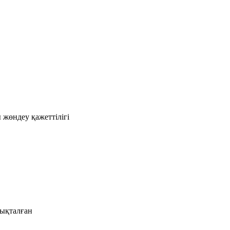
 жөндеу қажеттілігі
ықталған