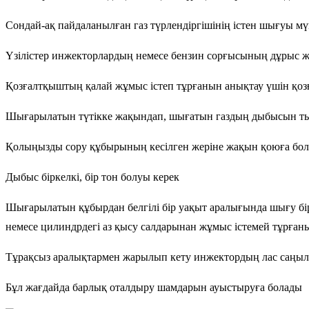
Сондай-ақ пайдаланылған газ түрлендіргішінің істен шығуы м
Үзілістер инжекторлардың немесе бензин сорғысының дұрыс ж
Қозғалтқыштың қалай жұмыс істеп тұрғанын анықтау үшін қоз
Шығарылатын түтікке жақындап, шығатын газдың дыбысын т
Қолыңызды сору құбырының кесілген жеріне жақын қоюға бола
Дыбыс біркелкі, бір тон болуы керек
Шығарылатын құбырдан белгілі бір уақыт аралығында шығу бі
немесе цилиндрдегі аз қысу салдарынан жұмыс істемей тұрғаны
Тұрақсыз аралықтармен жарылып кету инжектордың лас саңыл
Бұл жағдайда барлық оталдыру шамдарын ауыстыруға болады