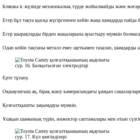
Бляшка іс жүзінде механикалық түрде жойылмайды және жоғар
Егер бұл тақта қысқа жүгіргеннен кейін жаңа шамдарда пайда 
Егер шырақтарды бірден жаңаларына ауыстыру мүмкін болмаса
Одан кейін тақтаны металл емес щеткамен тазалап, шамдарды 
сур. 16. Балқытылған электродтар
Ерте тұтану.
Оқшаулағыш ақ, бірақ жану камерасындағы ұшқын саңылаулары
Қозғалтқышты зақымдауы мүмкін.
Ұшқын шамының түрін, инжектор саптамалары мен отын сүзгіс
сур. 17. Күл шөгінділері