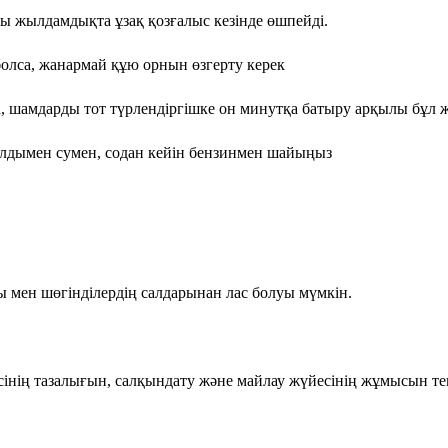
ы жылдамдықта ұзақ қозғалыс кезінде өшпейді.
болса, жанармай құю орнын өзгерту керек
, шамдарды тот түрлендіргішке он минутқа батыру арқылы бұл
алдымен сумен, содан кейін бензинмен шайыңыз
 мен шөгінділердің салдарынан лас болуы мүмкін.
інің тазалығын, салқындату және майлау жүйесінің жұмысын те