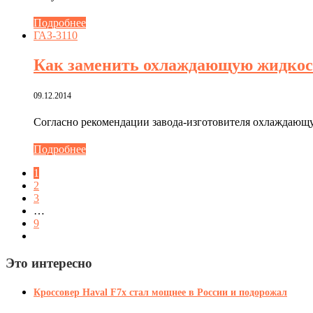
Подробнее
ГАЗ-3110
Как заменить охлаждающую жидкос
09.12.2014
Согласно рекомендации завода-изготовителя охлаждающую 
Подробнее
1
2
3
…
9
Это интересно
Кроссовер Haval F7x стал мощнее в России и подорожал