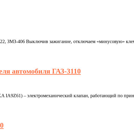
0522, ЗМЗ-406 Выключив зажигание, отключаем «минусовую» кле
еля автомобиля ГАЗ-3110
A IA9Z61) – электромеханический клапан, работающий по прин
0