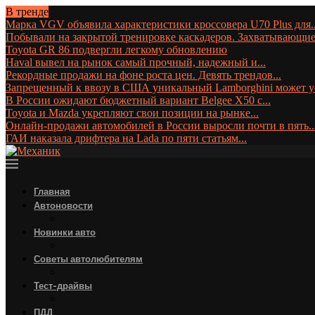
В тренде
Марка VGV объявила характеристики кроссовера U70 Plus для..
Побывали на закрытой тренировке каскадеров. Захватывающие
Toyota GR 86 подвергли легкому обновлению
Haval вывел на рынок самый прочный, надежный и...
Рекордные продажи на фоне роста цен. Девять трендов...
Запрещенный к ввозу в США уникальный Lamborghini может ус
В России ожидают бюджетный вариант Belgee X50 с...
Toyota и Mazda укрепляют свои позиции на рынке...
Онлайн-продажи автомобилей в России выросли почти в пять..
ГАИ наказала дрифтера на Lada по пяти статьям...
Главная
Автоновости
Новинки авто
Советы автолюбителям
Тест-драйвы
ПДД