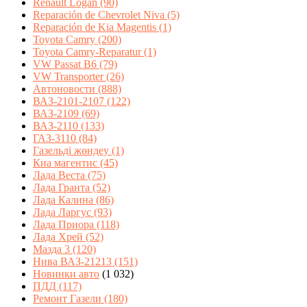
Renault Logan
(90)
Reparación de Chevrolet Niva
(5)
Reparación de Kia Magentis
(1)
Toyota Camry
(200)
Toyota Camry-Reparatur
(1)
VW Passat B6
(79)
VW Transporter
(26)
Автоновости
(888)
ВАЗ-2101-2107
(122)
ВАЗ-2109
(69)
ВАЗ-2110
(133)
ГАЗ-3110
(84)
Газельді жөндеу
(1)
Киа магентис
(45)
Лада Веста
(75)
Лада Гранта
(52)
Лада Калина
(86)
Лада Ларгус
(93)
Лада Приора
(118)
Лада Хрей
(52)
Мазда 3
(120)
Нива ВАЗ-21213
(151)
Новинки авто
(1 032)
ПДД
(117)
Ремонт Газели
(180)