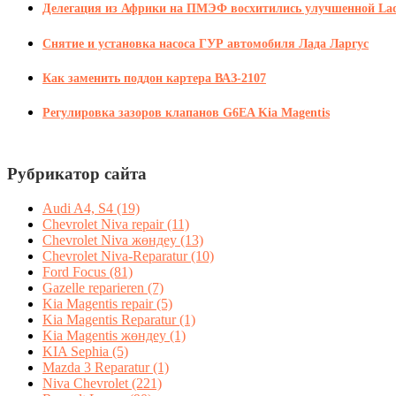
Делегация из Африки на ПМЭФ восхитились улучшенной Lad
Снятие и установка насоса ГУР автомобиля Лада Ларгус
Как заменить поддон картера ВАЗ-2107
Регулировка зазоров клапанов G6EA Kia Magentis
Рубрикатор сайта
Audi A4, S4
(19)
Chevrolet Niva repair
(11)
Chevrolet Niva жөндеу
(13)
Chevrolet Niva-Reparatur
(10)
Ford Focus
(81)
Gazelle reparieren
(7)
Kia Magentis repair
(5)
Kia Magentis Reparatur
(1)
Kia Magentis жөндеу
(1)
KIA Sephia
(5)
Mazda 3 Reparatur
(1)
Niva Chevrolet
(221)