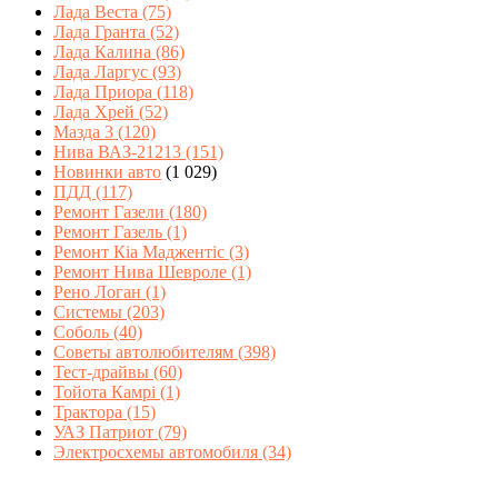
Лада Веста
(75)
Лада Гранта
(52)
Лада Калина
(86)
Лада Ларгус
(93)
Лада Приора
(118)
Лада Хрей
(52)
Мазда 3
(120)
Нива ВАЗ-21213
(151)
Новинки авто
(1 029)
ПДД
(117)
Ремонт Газели
(180)
Ремонт Газель
(1)
Ремонт Кіа Маджентіс
(3)
Ремонт Нива Шевроле
(1)
Рено Логан
(1)
Системы
(203)
Соболь
(40)
Советы автолюбителям
(398)
Тест-драйвы
(60)
Тойота Камрі
(1)
Трактора
(15)
УАЗ Патриот
(79)
Электросхемы автомобиля
(34)