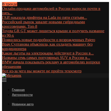
В тренде
Онлайн-продажи автомобилей в России выросли почти в
пять...
ГАИ наказала дрифтера на Lada по пяти статьям...
Российский рынок завалят новыми гибридными
кроссоверами. Топ-8
Toyota GR GT может лишиться крыши и получить название
из 90-х
Появились новые подробности о возрожденных Pajero
Врач Султанова объяснила, как охладить машину без
кондиционера
Какие льготы на электрокары действуют в России в...
Названы семь самых популярных SUV в России в...
BMW начала показывать рекламу в автомобилях вопреки
обещаниям
Вот из-за чего вы можете не пройти техосмотр
Главная
Автоновости
Новинки авто