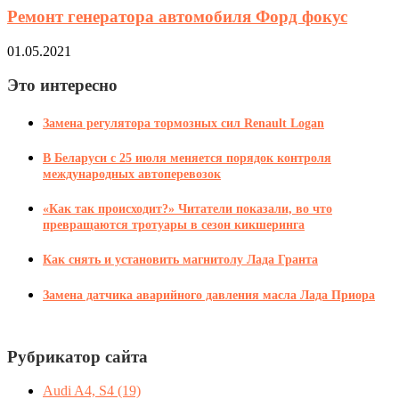
Ремонт генератора автомобиля Форд фокус
01.05.2021
Это интересно
Замена регулятора тормозных сил Renault Logan
В Беларуси с 25 июля меняется порядок контроля
международных автоперевозок
«Как так происходит?» Читатели показали, во что
превращаются тротуары в сезон кикшеринга
Как снять и установить магнитолу Лада Гранта
Замена датчика аварийного давления масла Лада Приора
Рубрикатор сайта
Audi A4, S4
(19)