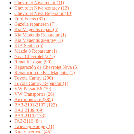
Chevrolet Niva repair
(11)
Chevrolet Niva жөндеу
(13)
Chevrolet Niva-Reparatur
(10)
Ford Focus
(81)
Gazelle reparieren
(7)
Kia Magentis repair
(5)
Kia Magentis Reparatur
(1)
Kia Magentis жөндеу
(1)
KIA Sephia
(5)
Mazda 3 Reparatur
(1)
Niva Chevrolet
(221)
Renault Logan
(90)
Reparación de Chevrolet Niva
(5)
Reparación de Kia Magentis
(1)
Toyota Camry
(200)
Toyota Camry-Reparatur
(1)
VW Passat B6
(79)
VW Transporter
(26)
Автоновости
(885)
ВАЗ-2101-2107
(122)
ВАЗ-2109
(69)
ВАЗ-2110
(133)
ГАЗ-3110
(84)
Газельді жөндеу
(1)
Киа магентис
(45)