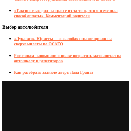
«Таксист высадил на трассе из-за того, что я изменила
способ оплаты». Комментарий водителя
Выбор автолюбителя
«Лукавят». Юристы — о жалобах страховщиков на
сверхвыплаты по ОСАГО
Россиянам напомнили о праве потратить маткапитал на
автошколу и репетиторов
Как разобрать заднюю дверь Лада Гранта