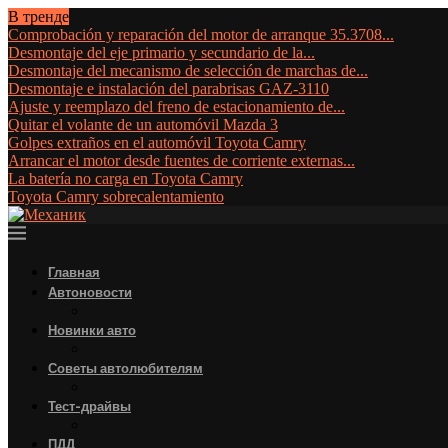
В тренде
Comprobación y reparación del motor de arranque 35.3708...
Desmontaje del eje primario y secundario de la...
Desmontaje del mecanismo de selección de marchas de...
Desmontaje e instalación del parabrisas GAZ-3110
Ajuste y reemplazo del freno de estacionamiento de...
Quitar el volante de un automóvil Mazda 3
Golpes extraños en el automóvil Toyota Camry
Arrancar el motor desde fuentes de corriente externas...
La batería no carga en Toyota Camry
Toyota Camry sobrecalentamiento
Главная
Автоновости
Новинки авто
Советы автолюбителям
Тест-драйвы
ПДД