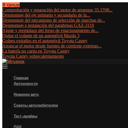
В тренде
Comprobación y reparación del motor de arranque 35.3708...
Desmontaje del eje primario y secundario de la...
Desmontaje del mecanismo de selección de marchas de...
Desmontaje e instalación del parabrisas GAZ-3110
Ajuste y reemplazo del freno de estacionamiento de...
Quitar el volante de un automóvil Mazda 3
Golpes extraños en el automóvil Toyota Camry
Arrancar el motor desde fuentes de corriente externas...
La batería no carga en Toyota Camry
Toyota Camry sobrecalentamiento
Главная
Автоновости
Новинки авто
Советы автолюбителям
Тест-драйвы
ПДД