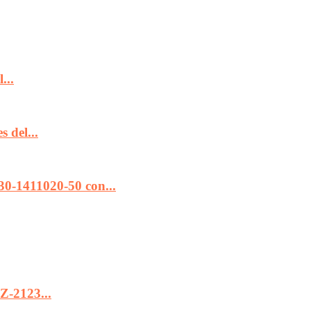
...
 del...
0-1411020-50 con...
Z-2123...