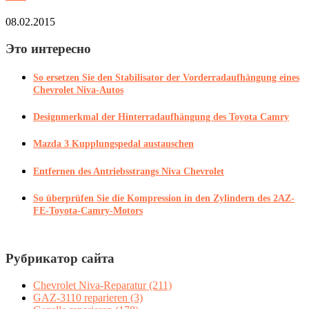
08.02.2015
Это интересно
So ersetzen Sie den Stabilisator der Vorderradaufhängung eines
Chevrolet Niva-Autos
Designmerkmal der Hinterradaufhängung des Toyota Camry
Mazda 3 Kupplungspedal austauschen
Entfernen des Antriebsstrangs Niva Chevrolet
So überprüfen Sie die Kompression in den Zylindern des 2AZ-
FE-Toyota-Camry-Motors
Рубрикатор сайта
Chevrolet Niva-Reparatur
(211)
GAZ-3110 reparieren
(3)