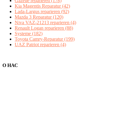
Gazelle reparieren
(178)
Kia Magentis Reparatur
(42)
Lada-Largus reparieren
(92)
Mazda 3 Reparatur
(120)
Niva VAZ-21213 reparieren
(4)
Renault Logan reparieren
(88)
Systeme
(182)
Toyota Camry-Reparatur
(199)
UAZ Patriot reparieren
(4)
О НАС