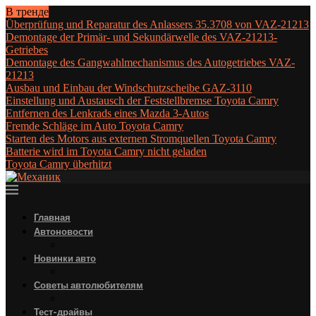
В тренде
Überprüfung und Reparatur des Anlassers 35.3708 von VAZ-21213
Demontage der Primär- und Sekundärwelle des VAZ-21213-
Getriebes
Demontage des Gangwahlmechanismus des Autogetriebes VAZ-
21213
Ausbau und Einbau der Windschutzscheibe GAZ-3110
Einstellung und Austausch der Feststellbremse Toyota Camry
Entfernen des Lenkrads eines Mazda 3-Autos
Fremde Schläge im Auto Toyota Camry
Starten des Motors aus externen Stromquellen Toyota Camry
Batterie wird im Toyota Camry nicht geladen
Toyota Camry überhitzt
Главная
Автоновости
Новинки авто
Советы автолюбителям
Тест-драйвы