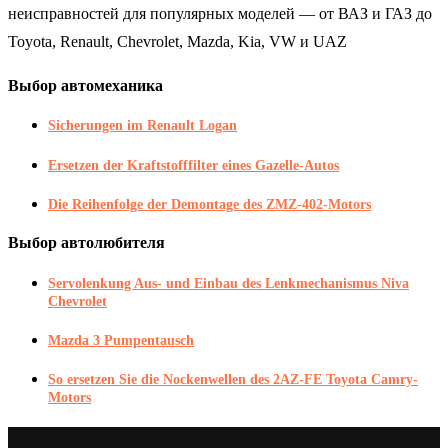
неисправностей для популярных моделей — от ВАЗ и ГАЗ до
Toyota, Renault, Chevrolet, Mazda, Kia, VW и UAZ
Выбор автомеханика
Sicherungen im Renault Logan
Ersetzen der Kraftstofffilter eines Gazelle-Autos
Die Reihenfolge der Demontage des ZMZ-402-Motors
Выбор автолюбителя
Servolenkung Aus- und Einbau des Lenkmechanismus Niva
Chevrolet
Mazda 3 Pumpentausch
So ersetzen Sie die Nockenwellen des 2AZ-FE Toyota Camry-
Motors